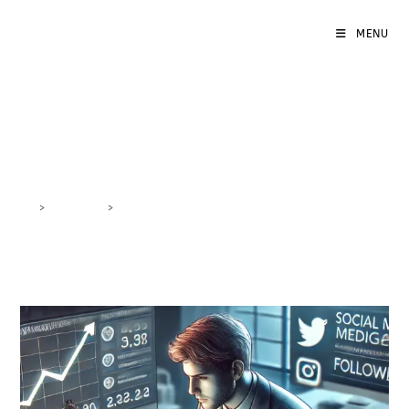
MENU
community management
>
DigiBlog
>
community management