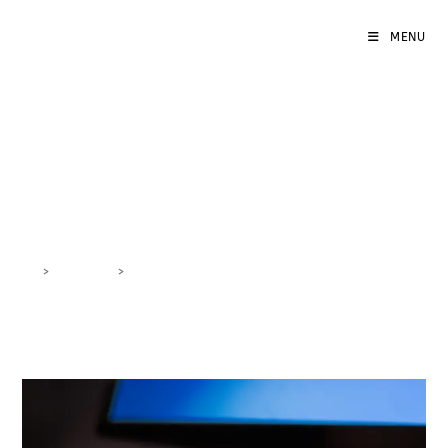
MENU
Coinvolgimento Utente
Facebook
>
DigiBlog
>
Coinvolgimento Utente Facebook