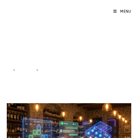
MENU
automazioni
>
DigiBlog
>
automazioni