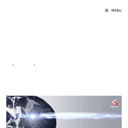
MENU
analisi dati SEO
>
DigiBlog
>
analisi dati SEO