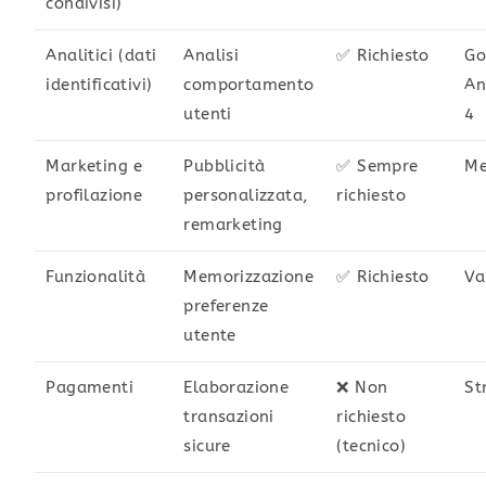
condivisi)
Analitici (dati
Analisi
✅ Richiesto
Go
identificativi)
comportamento
An
utenti
4
Marketing e
Pubblicità
✅ Sempre
Me
profilazione
personalizzata,
richiesto
remarketing
Funzionalità
Memorizzazione
✅ Richiesto
Va
preferenze
utente
Pagamenti
Elaborazione
❌ Non
St
transazioni
richiesto
sicure
(tecnico)