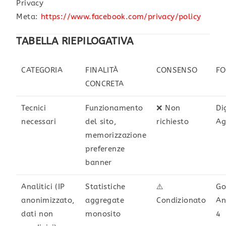
Privacy
Meta:
https://www.facebook.com/privacy/policy
TABELLA RIEPILOGATIVA
CATEGORIA
FINALITÀ
CONSENSO
FO
CONCRETA
Tecnici
Funzionamento
❌ Non
Di
necessari
del sito,
richiesto
Ag
memorizzazione
preferenze
banner
Analitici (IP
Statistiche
⚠️
Go
anonimizzato,
aggregate
Condizionato
An
dati non
monosito
4